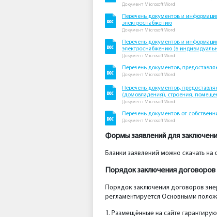
Документ Microsoft Word
Перечень документов и информации
электроснабжению
Документ Microsoft Word
Перечень документов и информации
электроснабжению (в индивидуаль
Документ Microsoft Word
Перечень документов, предоставля
Документ Microsoft Word
Перечень документов, предоставля
(домовладения), строения, помеще
Документ Microsoft Word
Перечень документов от собственн
Документ Microsoft Word
Формы заявлений для заключени
Бланки заявлений можно скачать на 
Порядок заключения договоров 
Порядок заключения договоров энер
регламентируется Основными положе
1. Размещённые на сайте гарантиру