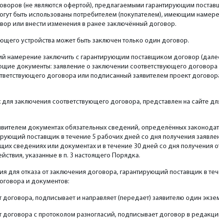
говоров (не являются офертой), предлагаемыми гарантирующим поста
 могут быть использованы потребителем (покупателем), имеющим намер
ор или внести изменения в ранее заключённый договор.
щего устройства может быть заключен только один договор.
щий намерение заключить с гарантирующим поставщиком договор (далее
ие документы: заявление о заключении соответствующего договора –
тветствующего договора или подписанный заявителем проект договора
для заключения соответствующего договора, представлен на сайте дл
аявителем документах обязательных сведений, определённых законода
ирующий поставщик в течение 5 рабочих дней со дня получения заявле
щих сведениях или документах и в течение 30 дней со дня получения 
йствия, указанные в п. 3 настоящего Порядка.
ния для отказа от заключения договора, гарантирующий поставщик в те
оговора и документов:
 договора, подписывает и направляет (передает) заявителю один экзе
т договора с протоколом разногласий, подписывает договор в редакци