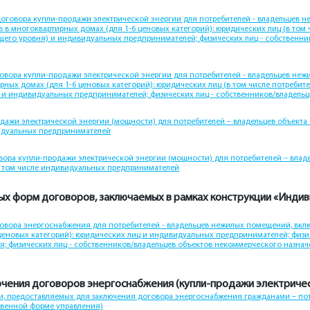
оговора купли-продажи электрической энергии для потребителей - владельцев 
 в многоквартирных домах (для 1-6 ценовых категорий): юридических лиц (в том
ющего уровня) и индивидуальных предпринимателей; физических лиц - собственн
вора купли-продажи электрической энергии для потребителей - владельцев неж
рных домах (для 1-6 ценовых категорий): юридических лиц (в том числе потребите
 и индивидуальных предпринимателей; физических лиц - собственников/владель
ажи электрической энергии (мощности) для потребителей – владельцев объекта 
видуальных предпринимателей
ора купли-продажи электрической энергии (мощности) для потребителей – владе
 в том числе индивидуальных предпринимателей
вых форм договоров, заключаемых в рамках конструкции «Инди
вора энергоснабжения для потребителей - владельцев нежилых помещений, вкл
ценовых категорий): юридических лиц и индивидуальных предпринимателей; физи
; физических лиц - собственников/владельцев объектов некоммерческого назначе
чения договоров энергоснабжения (купли-продажи электричес
, предоставляемых для заключения договора энергоснабжения гражданами – по
твенной форме управления)