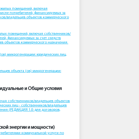
нежилых помещений, включая
 числе потребителей, финансируемых за
иков/владельцев объектов коммерческого
илых помещений, включая собственников/
лей, финансируемых за счет средств
цев объектов коммерческого назначения
(ов) микрогенерации: юридических лиц,
льцев объекта (ов) микрогенерации:
видуальные и Общие условия
ючая собственников/владельцев объектов
ческих лиц - собственников/владельцев
ния (РЕДАКЦИЯ 1.0: для договоров,
кой энергии и мощности)
требителями коммунальной услуги по