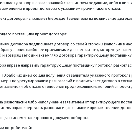
исывает договор в согласованной с заявителем редакции, либо в пис
 изменений в проект договора с указанием причин такого отказа;
ект договора, направляет (передает) заявителю на подписание два эк
ующего поставщика проект договора:
овиям договора подписывает договор со своей стороны (заполнив в ча
выбрав условия наиболее приемлемые для него, из тех, которые указаны
) и возвращает один экземпляр договора гарантирующему поставщику
вора вправе направить гарантирующему поставщику протокол разноглас
10 рабочих дней со дня получения от заявителя указанного протокола
 меры по урегулированию разногласий и подписывает договор в согла
т заявителя об отказе от внесения предложенных изменений в проект 
ла разногласий либо неполучении заявителем от гарантирующего поста
витель вправе передать разногласия, возникшие при заключении догово
мощью системы электронного документооборота.
ми потребителей: