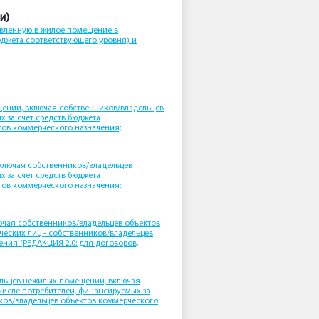
и)
авленную в жилое помещение в
юджета соответствующего уровня) и
ений, включая собственников/владельцев
х за счет средств бюджета
тов коммерческого назначения;
ключая собственников/владельцев
х за счет средств бюджета
тов коммерческого назначения;
ючая собственников/владельцев объектов
ческих лиц - собственников/владельцев
ния (РЕДАКЦИЯ 2.0: для договоров,
ельцев нежилых помещений, включая
 числе потребителей, финансируемых за
иков/владельцев объектов коммерческого