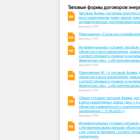
Типовые формы договоров энерг
Типовая форма договора электросн
многоквартирном доме, жилой дом: 
индивидуальных предпринимателе
Документ PDF
Приложение «Согласие потребителя
Документ PDF
Индивидуальные условия типовой ф
объектов в многоквартирных домах (
соответствующего уровня) и индив
физических лиц - собственников/в
Документ PDF
Приложение № 1 к типовой форме д
объектов в многоквартирных домах (
соответствующего уровня) и индив
физических лиц - собственников/в
Документ PDF
Общие условия типовой формы дого
в многоквартирных домах (для 1-6 
объектов коммерческого назначения
заключённых с 15.06.2026 г.)
Документ PDF
Индивидуальные условия типовой ф
собственников/владельцев объектов
счет средств бюджета соответству
назначения