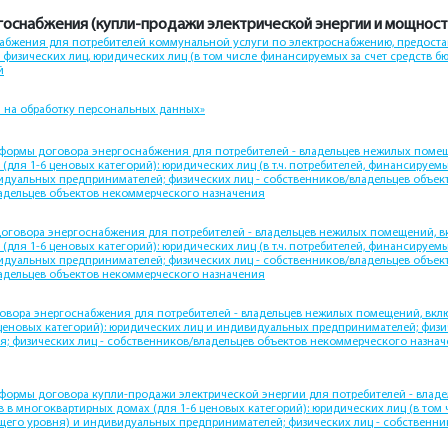
оснабжения (купли-продажи электрической энергии и мощност
абжения для потребителей коммунальной услуги по электроснабжению, предост
физических лиц, юридических лиц (в том числе финансируемых за счет средств б
й
 на обработку персональных данных»
ормы договора энергоснабжения для потребителей - владельцев нежилых помещ
для 1-6 ценовых категорий): юридических лиц (в т.ч. потребителей, финансируемы
идуальных предпринимателей; физических лиц - собственников/владельцев объек
ладельцев объектов некоммерческого назначения
оговора энергоснабжения для потребителей - владельцев нежилых помещений, в
для 1-6 ценовых категорий): юридических лиц (в т.ч. потребителей, финансируемы
идуальных предпринимателей; физических лиц - собственников/владельцев объек
ладельцев объектов некоммерческого назначения
вора энергоснабжения для потребителей - владельцев нежилых помещений, вкл
ценовых категорий): юридических лиц и индивидуальных предпринимателей; физи
; физических лиц - собственников/владельцев объектов некоммерческого назначе
ормы договора купли-продажи электрической энергии для потребителей - влад
 в многоквартирных домах (для 1-6 ценовых категорий): юридических лиц (в том
ющего уровня) и индивидуальных предпринимателей; физических лиц - собственн