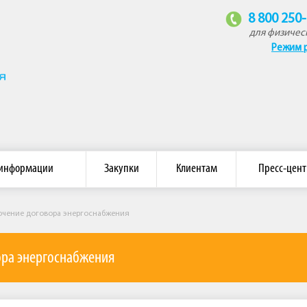
8 800 250
для физичес
Режим 
омпания «Восток»
 информации
Закупки
Клиентам
Пресс-цент
ючение договора энергоснабжения
ра энергоснабжения