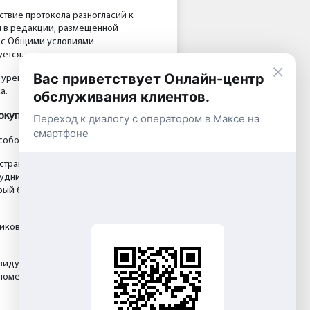
твие протокола разногласий к
м в редакции, размещенной
я с Общими условиями
ется.
×
Вас приветствует Онлайн-центр
 урегулированию разногласий),
а.
обслуживания клиентов.
покупателем)
Переход к диалогу с оператором в Максе на
смартфоне
собом:
странице сайта компании);
ние дни с 9:00 до 18:00);
рый был указан при заключении
икованы в разделе на сайте
ивидуальный предприниматель);
номер заявки.