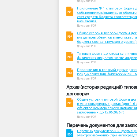
Документ PDF
Приложение № 1 к типовой форме д
собственников/владельцев объектов
счет средств бюджета соответству
назначения
Документ PDF
Общие условия типовой формы дого
владельцев объектов в многокварти
бюджета соответствующего уровня)
Документ PDF
Типовая форма договора купли-прод
физических лиц, в том числе инди
Документ PDF
Приложения к типовой форме догов
юридических лиц, физических лиц,
Документ PDF
Архив (история редакций) типо
договора»
Общие условия типовой формы дого
в многоквартирных домах (для 1-6 
объектов коммерческого назначения
заключённых до 15.06.2026 г.)
Документ PDF
Перечень документов для заклю
Перечень документов и информации
электроснабжению (при непосредс