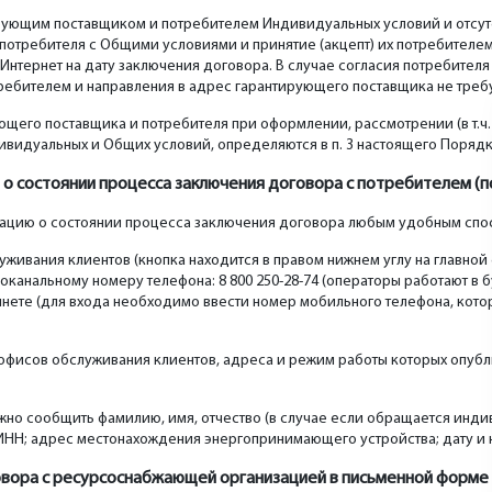
рующим поставщиком и потребителем Индивидуальных условий и отсутс
потребителя с Общими условиями и принятие (акцепт) их потребителе
Интернет на дату заключения договора. В случае согласия потребител
ребителем и направления в адрес гарантирующего поставщика не требу
щего поставщика и потребителя при оформлении, рассмотрении (в т.ч.
ивидуальных и Общих условий, определяются в п. 3 настоящего Порядк
о состоянии процесса заключения договора с потребителем (
мацию о состоянии процесса заключения договора любым удобным спо
живания клиентов (кнопка находится в правом нижнем углу на главной 
анальному номеру телефона: 8 800 250-28-74 (операторы работают в буд
нете (для входа необходимо ввести номер мобильного телефона, кото
 офисов обслуживания клиентов, адреса и режим работы которых опубл
но сообщить фамилию, имя, отчество (в случае если обращается инд
НН; адрес местонахождения энергопринимающего устройства; дату и 
вора с ресурсоснабжающей организацией в письменной форме