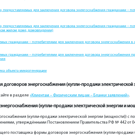
, предоставляемых для заключения договора энергоснабжения гражданами – по
, предоставляемых для заключения договора энергоснабжения гражданами – по
ном жилом доме, домовладении)
емых гражданами – потребителями для заключения договора энергоснабжения в
емых гражданами – потребителями для заключения договора энергоснабжения пр
ния
ика объекта микрогенерации
я договоров энергоснабжения (купли-продажи электрической 
сайте в разделе
«Клиентам – Физическим лицам – Бланки заявлений»
.
энергоснабжения (купли-продажи электрической энергии и мо
госнабжения (купли-продажи электрической энергии (мощности)) с по
ниями, утверждёнными Постановлением Правительства РФ № 442 от 04.
ющего поставщика формы договоров энергоснабжения (купли-продажи (