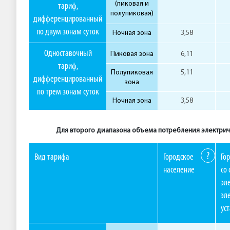
(пиковая и
тариф,
полупиковая)
дифференцированный
по двум зонам суток
Ночная зона
3,58
Одноставочный
Пиковая зона
6,11
тариф,
Полупиковая
5,11
дифференцированный
зона
по трем зонам суток
Ночная зона
3,58
Для второго диапазона объема потребления электричес
?
Вид тарифа
Городское
Го
население
со
эл
эл
ус