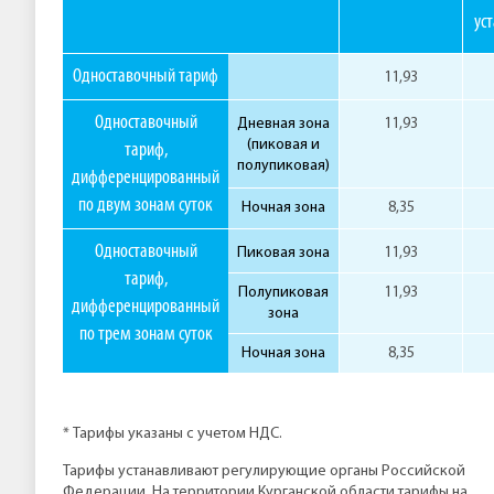
ус
Одноставочный тариф
11,93
Одноставочный
Дневная зона
11,93
(пиковая и
тариф,
полупиковая)
дифференцированный
по двум зонам суток
Ночная зона
8,35
Одноставочный
Пиковая зона
11,93
тариф,
Полупиковая
11,93
дифференцированный
зона
по трем зонам суток
Ночная зона
8,35
* Тарифы указаны с учетом НДС.
Тарифы устанавливают регулирующие органы Российской
Федерации. На территории Курганской области тарифы на