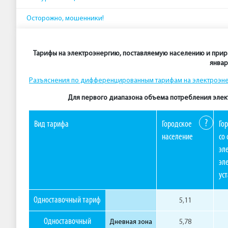
Осторожно, мошенники!
Тарифы на электроэнергию, поставляемую населению и прира
январ
Разъяснения по дифференцированным тарифам на электроэн
Для первого диапазона объема потребления элект
?
Вид тарифа
Городское
Го
население
со
эл
эл
ус
Одноставочный тариф
5,11
Одноставочный
Дневная зона
5,78